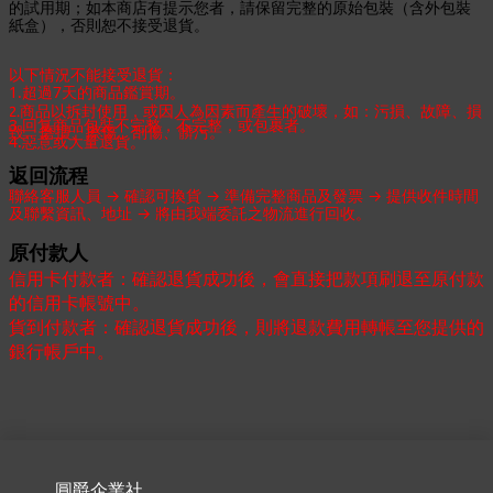
的試用期；如本商店有提示您者，請保留完整的原始包裝（含外包裝
紙盒），否則恕不接受退貨。
以下情況不能接受退貨：
1.超過7天的商品鑑賞期。
商品以拆封使用，或因人為因素而產生的破壞，如：污損、故障、損
2.
3.回复商品包裝不完整，不完整，或包裹者。
毀、磨損、擦傷、刮傷、髒污。
4.
惡意或大量退貨。
返回流程
聯絡客服人員 → 確認可換貨 → 準備完整商品及發票 → 提供收件時間
及聯繫資訊、地址 → 將由我端委託之物流進行回收。
原付款人
信用卡付款者：確認退貨成功後，會直接把款項刷退至原付款
的信用卡帳號中。
貨到付款者：確認退貨成功後，則將退款費用轉帳至您提供的
銀行帳戶中。
圓爵企業社