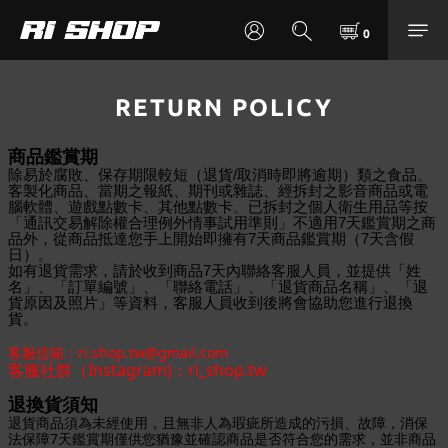
RETURN POLICY
商品鑑賞期
除易於腐敗、保存期限較短（退貨/取消時即將逾期）類之食品、
客製化商品、當期之報紙、期刊或雜誌、經拆封之影音商品或電
腦軟體、遊戲點數卡、其他點數卡、已拆封之個人衛生用品等按
「通訊交易解除權合理例外情事試用準則」不適用7天鑑賞期之商
品外，從商品抵達您手上開始即擁有7天商品鑑賞期（7天含假
日）。
如有退貨需求，請於收到商品7天內聯絡客服人員，並提供「姓
名」、「訂單編號」、「聯絡電話」、「退貨商品名稱」、「退
貨原因及照片」等資料，客服人員收到後將會協助您進行退換
貨。
客服信箱：ri.shop.tw@gmail.com
客服社群（Instagram)：ri_shop.tw
退換貨須知
退貨商品須為未經使用，且無非人為瑕疵所造成的污損、故障，消保
法保障7天鑑賞期僅供您猶豫並確認商品是否符合您的需求，並非商品