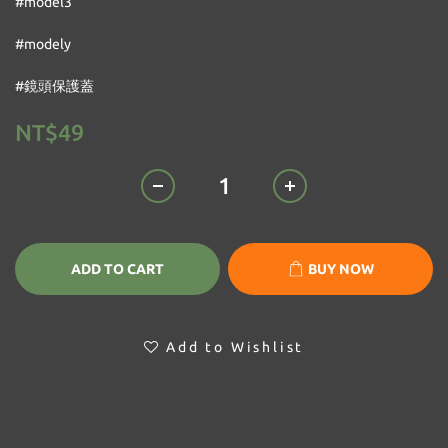
#model3
#modely
#鏡頭保護蓋
NT$49
ADD TO CART
BUY NOW
Add to Wishlist