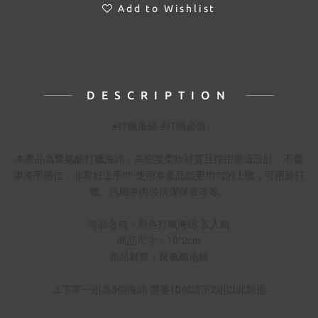
Add to Wishlist
DESCRIPTION
#打蠟海綿 #打蠟必備
本產品為聚氨酯打蠟海綿，高密度柔軟材質且採用壓邊設計，不傷
車漆手感佳，非常好上手‼️‼️ 使用本產品能更均勻的上蠟，可用於打
蠟、汽機車內裝清潔保養等等。
商品名稱：黑色打蠟海綿 五入組
商品尺寸：10*2cm
商品材質：聚氨酯泡棉
⚠️下單一組為5個海綿 需要10個請下2組以此類推