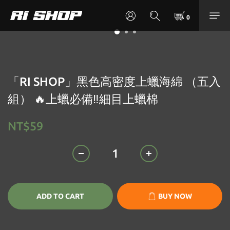
「RI SHOP」黑色高密度上蠟海綿 （五入
組） 🔥上蠟必備‼️細目上蠟棉
NT$59
ADD TO CART
BUY NOW