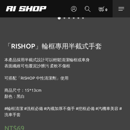
「RISHOP」輪框專用半截式手套
本產品採用半截式設計可以輕鬆清潔輪框或車身
表面纖維可包覆泥沙髒污 柔軟不傷框
可搭配「RISHOP 中性清潔劑」使用
商品尺寸：15*13cm
顏色：黑白
#輪框清潔 #洗框必備 #內襯加厚不傷手 #挖框必備 #汽機車美容 #
洗車手套
NT$69