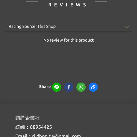
REVIEWS
No review for this product
Share
圓爵企業社
統編：88954425
Email：ri.dhop.tw@gmail.com