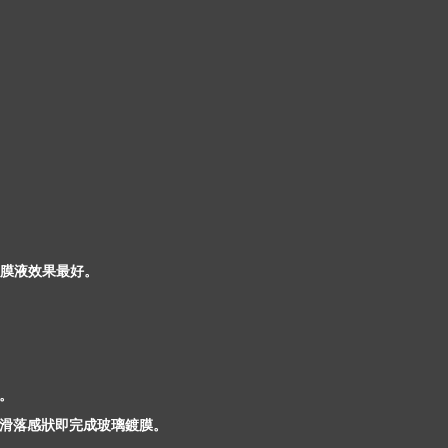
膜液效果最好。
。
滑落感狀即完成玻璃鍍膜。