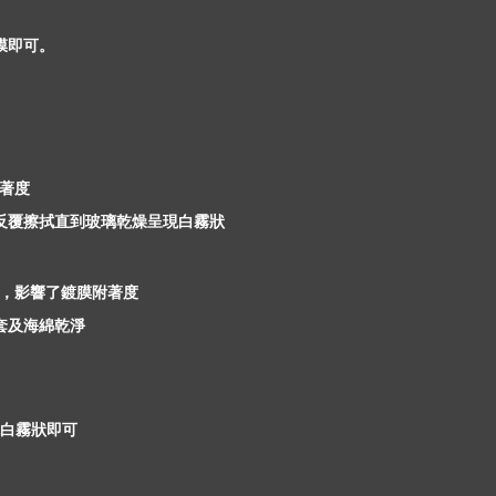
膜即可。
著度
反覆擦拭直到玻璃乾燥呈現白霧狀
，影響了鍍膜附著度
套及海綿乾淨
白霧狀即可