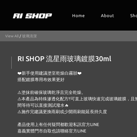
Home
About
Sh
View All
/
玻璃清潔
RI SHOP 流星雨玻璃鍍膜30ml
❤️新手使用建議塗至乾燥白霧狀❤️
搭配鍍膜專用布效果更好
⚠️塗抹前確保玻璃乾淨且完全乾燥。
⚠️本產品為特殊滲透化配方‼️可直上玻璃快速完成玻璃鍍膜，且
間等待可以直接測試潑水🔥
⚠️施作完建議更換雨刷或少開雨刷能延長持久度
產品使用上有任何疑問都歡迎私訊官方LINE
嘉義實體門市自取也請聯絡官方LINE 