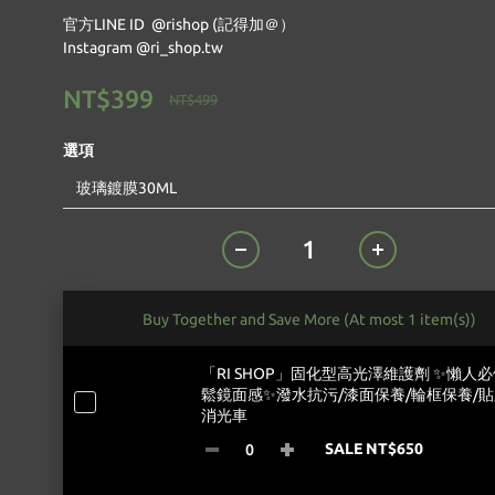
官方LINE ID  @rishop (記得加＠）
Instagram @ri_shop.tw
NT$399
NT$499
選項
Buy Together and Save More
(At most 1 item(s))
「RI SHOP」固化型高光澤維護劑 ✨懶人
鬆鏡面感✨潑水抗污/漆面保養/輪框保養/貼
消光車
SALE NT$650