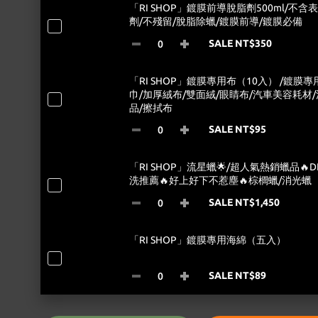
「RI SHOP」鍍膜前導脫脂劑500ml/不含
劑/不殘留/脫脂除蠟/鍍膜前導/鍍膜必備
SALE NT$350
「RI SHOP」鍍膜專用布（10入） /鍍膜專
巾/加厚絨布/雙面絨/眼睛布/汽車美容耗材
品/擦拭布
SALE NT$95
「RI SHOP」流星蠟🌟/超人氣熱銷蠟品🔥D
洗推薦🔥好上好下不惹塵🔥棕櫚蠟/消光蠟
SALE NT$1,450
「RI SHOP」鍍膜專用海綿（五入）
SALE NT$89