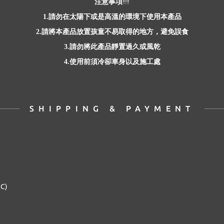
注意事項
‼️‼️
請勿在太陽下或是高溫的環境下使用本產品
1.
請將本產品放置孩童不易取得的地方，避免誤食
2.
請勿將此產品靜置過久或風乾
3.
使用前須冷卻車身以及施工處
4.
SHIPPING & PAYMENT
2C)