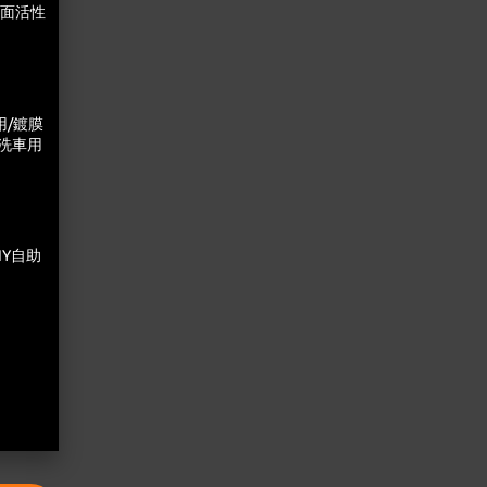
表面活性
用/鍍膜
/洗車用
IY自助