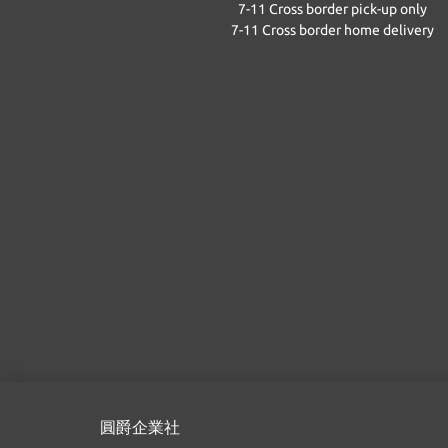
7-11 Cross border pick-up only
7-11 Cross border home delivery
圓爵企業社