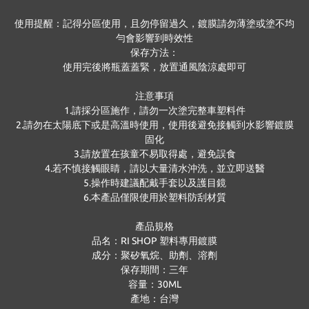
使用提醒：記得分區使用，且勿停留過久，鍍膜請勿薄塗或塗不均
勻會影響到時效性
保存方法：
使用完後將瓶蓋蓋緊，放置通風陰涼處即可
注意事項
1.請採分區施作，請勿一次塗完整車塑料件
2.請勿在太陽底下或是高溫時使用，使用後避免接觸到水影響鍍膜
固化
3.請放置在孩童不易取得處，避免誤食
4.若不慎接觸眼睛，請以大量清水沖洗，並立即送醫
5.操作時建議配戴手套以及護目鏡
6.本產品僅限使用於塑料防刮材質
產品規格
品名：RI SHOP 塑料專用鍍膜
成分：聚矽氧烷、助劑、溶劑
保存期間：三年
容量：30ML
產地：台灣