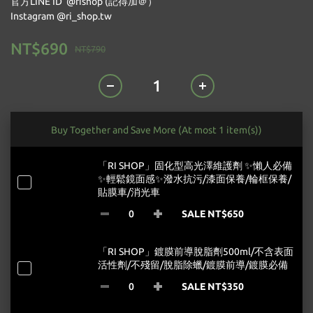
官方LINE ID  @rishop (記得加＠）
Instagram @ri_shop.tw
NT$690
NT$790
Buy Together and Save More
(At most 1 item(s))
「RI SHOP」固化型高光澤維護劑 ✨懶人必備
✨輕鬆鏡面感✨潑水抗污/漆面保養/輪框保養/
貼膜車/消光車
SALE NT$650
「RI SHOP」鍍膜前導脫脂劑500ml/不含表面
活性劑/不殘留/脫脂除蠟/鍍膜前導/鍍膜必備
SALE NT$350