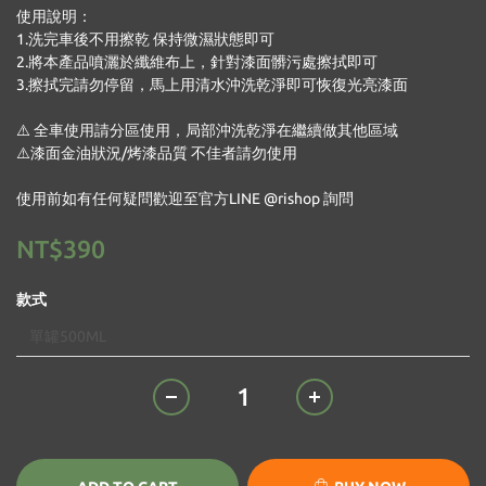
使用說明：
1.洗完車後不用擦乾 保持微濕狀態即可
2.將本產品噴灑於纖維布上，針對漆面髒污處擦拭即可
3.擦拭完請勿停留，馬上用清水沖洗乾淨即可恢復光亮漆面
⚠️ 全車使用請分區使用，局部沖洗乾淨在繼續做其他區域
⚠️漆面金油狀況/烤漆品質 不佳者請勿使用
使用前如有任何疑問歡迎至官方LINE @rishop 詢問
NT$390
款式