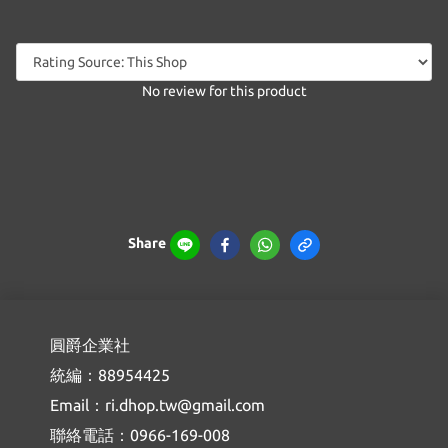
No review for this product
Share
圓爵企業社
統編：88954425
Email：ri.dhop.tw@gmail.com
聯絡電話：0966-169-008