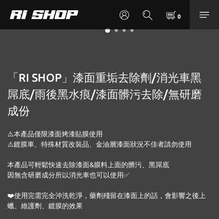
「RI SHOP」漆面重垢去除劑/消光車黑
屌底/雨後黑水痕/漆面髒污去除/無研磨
成份
⚠️本產品僅限漆面烤漆貼膜使用
⚠️鍍膜車、特殊材質改裝品、金油層漆面狀況不佳者請勿使用
本產品可輕鬆快速去除漆面&膜料上面的髒污、黑屌底
因無含研磨成分所以消光車也可以使用✅
❤️使用完需完全沖洗乾淨，藥劑殘留在漆面上的話，會影響之後上
蠟、維護劑、鍍膜的效果