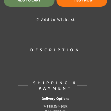
ADD TO CART
BUY NOW
Add to Wishlist
DESCRIPTION
SHIPPING &
PAYMENT
Delivery Options
7-11取貨不付款