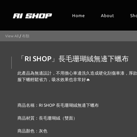
Home
About
Sh
View All
/
布類
「RI SHOP」長毛珊瑚絨無邊下蠟布
此產品為無邊設計，不用擔心車邊洗久造成硬化刮傷車漆，厚
服下蠟輕鬆省力，吸水效果也非常好🔥
商品名稱：RI SHOP 長毛珊瑚絨無邊下蠟布
商品材質：長毛珊瑚絨（雙面）
商品顏色：灰色