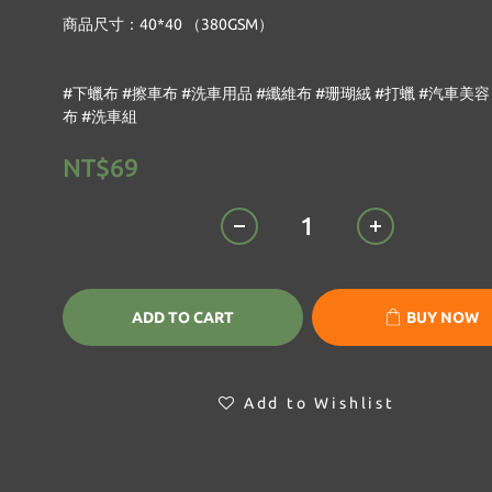
商品尺寸：40*40 （380GSM）
#下蠟布 #擦車布 #洗車用品 #纖維布 #珊瑚絨 #打蠟 #汽車美容
布 #洗車組
NT$69
ADD TO CART
BUY NOW
Add to Wishlist