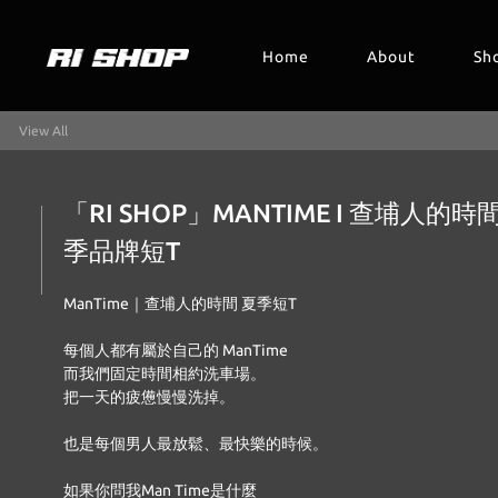
Home
About
Sh
View All
「RI SHOP」MANTIME I 查埔人的時
季品牌短T
ManTime｜查埔人的時間 夏季短T
每個人都有屬於自己的 ManTime
而我們固定時間相約洗車場。
把一天的疲憊慢慢洗掉。
也是每個男人最放鬆、最快樂的時候。
如果你問我Man Time是什麼