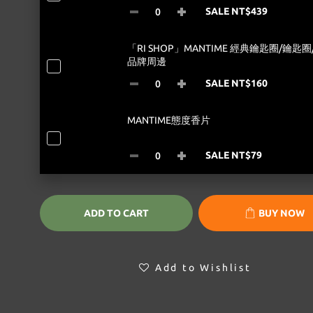
SALE NT$439
「RI SHOP」MANTIME 經典鑰匙圈/鑰匙圈
品牌周邊
SALE NT$160
MANTIME態度香片
SALE NT$79
ADD TO CART
BUY NOW
Add to Wishlist