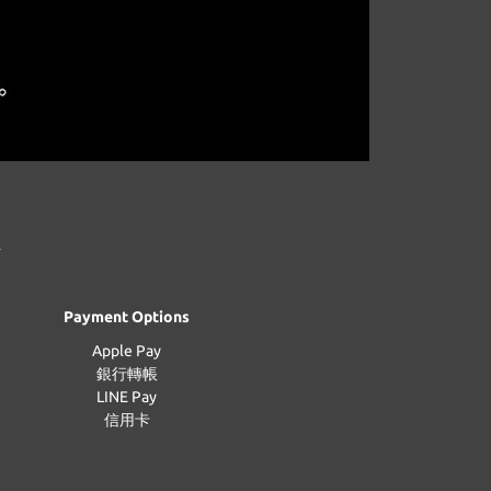
Payment Options
Apple Pay
銀行轉帳
LINE Pay
信用卡