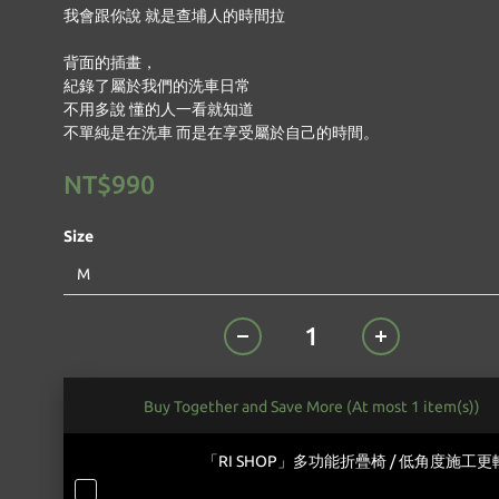
我會跟你說 就是查埔人的時間拉
背面的插畫，
紀錄了屬於我們的洗車日常
不用多說 懂的人一看就知道
不單純是在洗車 而是在享受屬於自己的時間。
NT$990
Size
Buy Together and Save More
(At most 1 item(s))
「RI SHOP」多功能折疊椅 / 低角度施工更