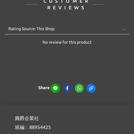
CUSTOMER
REVIEWS
No review for this product
Share
圓爵企業社
統編：88954425