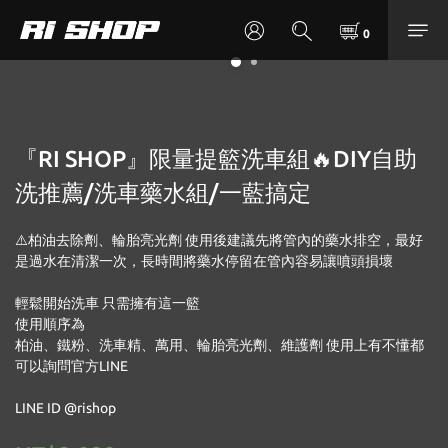
『RI SHOP』限量提籃洗車組🔥DIY自助
洗推薦/洗車藥水組/一藍搞定
⚠️柏油去除劑、輪胎亮光劑 使用後建議先將管內的藥水排空，最好
是過水在清潔一次，長時間將藥水停留在管內容易讓噴頭損壞
輕鬆開始洗車 只需擁有這一籃
使用順序為
柏油、鐵粉、洗車精、萬用、輪胎亮光劑、維護劑 使用上有不懂都
可以詢問官方LINE
LINE ID @rishop