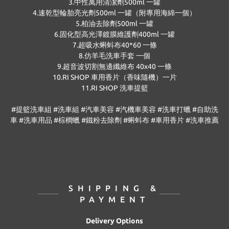
3.中性萬用清潔劑500ml 一罐
4.速乾型輪胎亮光劑500ml 一罐（附專用海綿一個）
5.柏油去除劑500ml 一罐
6.固化型高光澤鍍膜維護劑400ml 一罐
7.超吸水蝌蚪布40*60 一條
8.仿羊毛洗車手套 一個
9.超音波切割無邊纖維布 40x40 一條
10.RI SHOP 車用香片（香味隨機）一片
11.RI SHOP 洗車提籃
#提籃洗車組 #洗車組 #汽車美容 #汽機車美容 #洗車打蠟 #自助洗
車 #洗車用品 #棕櫚蠟 #鐵粉去除劑 #蝌蚪布 #車用香片 #洗車推薦
SHIPPING &
PAYMENT
Delivery Options