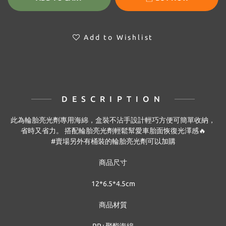
Add to Wishlist
DESCRIPTION
此為輪胎亮光劑專用海綿，盒裝不沾手設計輕巧方便可簡單收納，
省時又省力。 搭配輪胎亮光劑輕鬆幫愛車胎面恢復光澤感🔥
#賣場另外有桶裝的輪胎亮光劑可以加購
商品尺寸
12*6.5*4.5cm
商品材質