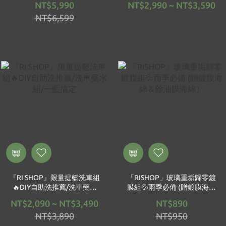
NT$5,990
NT$2,990 ~ NT$3,590
NT$6,599
『RI SHOP』限量提籃洗車組
「RISHOP」玻璃重垢歸零鍍
🔥DIY自助洗推薦/洗車藥水
膜組💦雨季必備 (贈鍍膜海綿
組/一藍搞定
＆除油膜海綿）
NT$2,090 ~ NT$3,490
NT$890
NT$3,890
NT$950