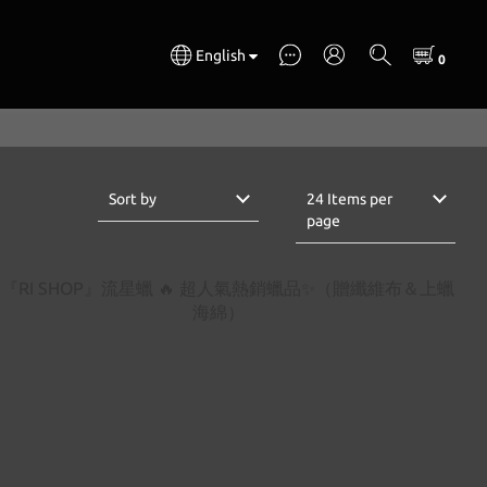
English
Sort by
24 Items per
page