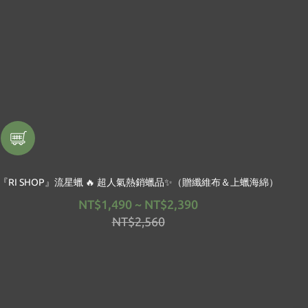
『RI SHOP』流星蠟 🔥 超人氣熱銷蠟品✨（贈纖維布＆上蠟海綿）
NT$1,490 ~ NT$2,390
NT$2,560