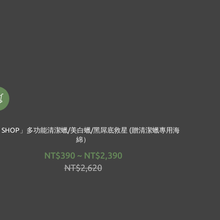
 SHOP」多功能清潔蠟/美白蠟/黑屌底救星 (贈清潔蠟專用海
綿）
NT$390 ~ NT$2,390
NT$2,620