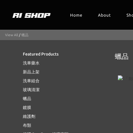
Home
About
Sh
View All
/
蠟品
Featured Products
蠟品
洗車藥水
新品上架
洗車組合
玻璃清潔
蠟品
鍍膜
維護劑
布類