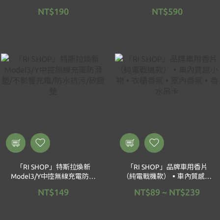
收納置物/儲物盒
支架
NT$190
NT$590
「RI SHOP」特斯拉煥新
「RI SHOP」品牌車用香片
Model3/Y中控無線充電防滑
（純電戰機款）▪️車內質感小
墊/不影響充電/防水抗污/矽
物▪️衣櫃香氛▪️室內香氛▪️香
NT$149
NT$89 ~ NT$239
膠墊
水吊卡