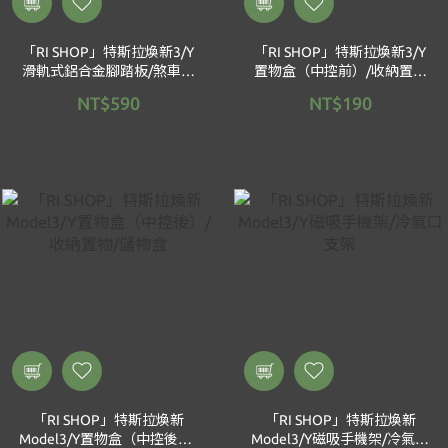
「RI SHOP」特斯拉煥新3/Y
「RI SHOP」特斯拉煥新3/Y
滑軌式鋁合金腳踏板/煞車踏
置物盒（中控前）/收納置物
板/電門/滑軌式/P版/質感升
盒/儲物盒
NT$590
NT$190
級
「RI SHOP」特斯拉煥新
「RI SHOP」特斯拉煥新
Model3/Y置物盒（中控後）/
Model3/Y磁吸手機架/冷氣口