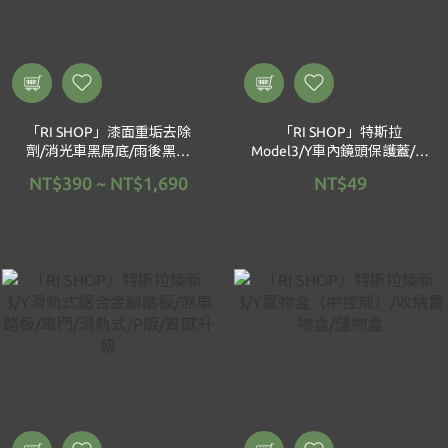
「RI SHOP」漆面重垢去除
「RI SHOP」特斯拉
劑/消光車黑屌底/雨後黑水
Model3/Y車內鏡頭保護蓋/保
痕/漆面髒污去除/無研磨成份
護隱私/鏡頭防護/鏡頭蓋
NT$390 ~ NT$1,690
NT$49