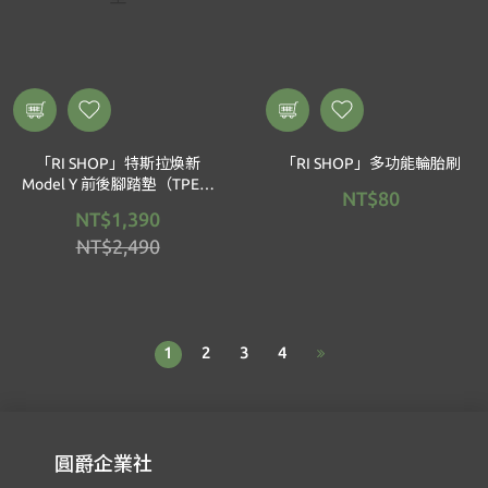
「RI SHOP」特斯拉煥新
「RI SHOP」多功能輪胎刷
Model Y 前後腳踏墊（TPE）
NT$80
三件組/新款ModelY/防水腳
NT$1,390
踏墊
NT$2,490
1
2
3
4
圓爵企業社