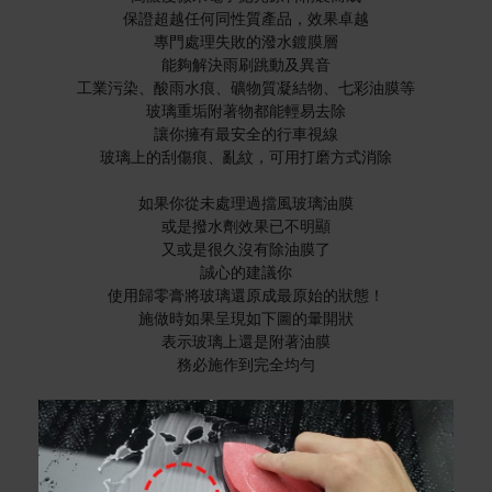
保證超越任何同性質產品，效果卓越
專門處理失敗的潑水鍍膜層
能夠解決雨刷跳動及異音
工業污染、酸雨水痕、礦物質凝結物、七彩油膜等
玻璃重垢附著物都能輕易去除
讓你擁有最安全的行車視線
玻璃上的刮傷痕、亂紋，可用打磨方式消除
如果你從未處理過擋風玻璃油膜
或是撥水劑效果已不明顯
又或是很久沒有除油膜了
誠心的建議你
使用歸零膏將玻璃還原成最原始的狀態！
施做時如果呈現如下圖的暈開狀
表示玻璃上還是附著油膜
務必施作到完全均勻