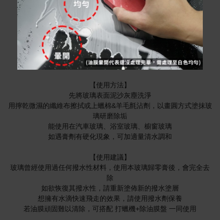
【使用方法】
先將玻璃表面泥沙灰塵洗淨
用擰乾微濕的纖維布擦拭或上蠟棉&羊毛氈沾劑，以畫圓方式塗抹玻
璃研磨除垢
能使用在汽車玻璃、浴室玻璃、櫥窗玻璃
如遇膏劑有硬化現象，可加適量清水調和
【使用建議】
玻璃曾經使用過任何撥水性材料，使用本玻璃歸零膏後，會完全去
除
如欲恢復其撥水性，請重新塗佈新的撥水塗層
想擁有水滴快速飛走的效果，請使用撥水劑保養
若油膜頑固難以清除，可搭配 打蠟機+除油膜盤 一同使用