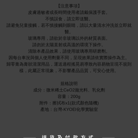
【注意事項】
皮膚過敏者或長時間使用者請戴保護手套。
不慎誤食，請立即送醫。
請避免兒童接觸，若不慎接觸到眼睛，請以大量清水沖洗並立即就
醫。
玻璃專用，請欲於非玻璃以外的材質表面。
請勿於太陽直射或高溫的環境下操作。
清除本產品效果，請使用玻璃專用研磨劑。
因每台車況與個人使用劑量不同，呈現效果請依實際操作為主。
歸零膏為膏狀清潔用品，運送過程搖晃易導致內容易物呈現不規則
樣，此屬正常現象，不影響產品品質，可安心使用。
規格說明
成分：微米稀土CeO2拋光料、乳化劑
容量：200g
附件：擦拭布x1(款式顏色隨機)
產地：台灣-KYOEI化學實驗室
送貨及付款方式