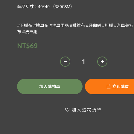
商品尺寸：40*40 （380GSM）
#下蠟布 #擦車布 #洗車用品 #纖維布 #珊瑚絨 #打蠟 #汽車美容
布 #洗車組
NT$69
加入購物車
立即購買
加入追蹤清單