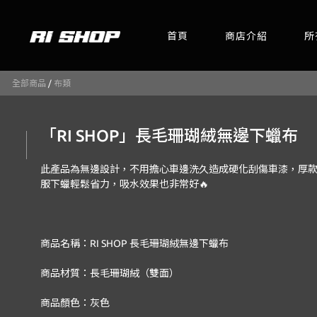
首頁
商店介紹
所
全部商品
/
布類
「RI SHOP」長毛珊瑚絨無邊下蠟布
此產品為無邊設計，不用擔心車邊洗久造成硬化刮傷車漆，厚
服下蠟輕鬆省力，吸水效果也非常好🔥
商品名稱：RI SHOP 長毛珊瑚絨無邊下蠟布
商品材質：長毛珊瑚絨（雙面）
商品顏色：灰色