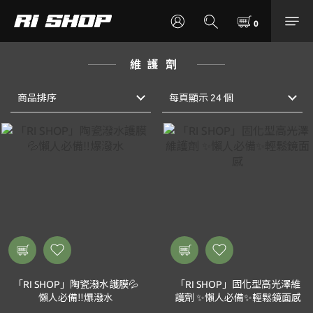
維護劑
商品排序
每頁顯示 24 個
「RI SHOP」陶瓷潑水護膜💦
「RI SHOP」固化型高光澤維
懶人必備‼️爆潑水
護劑 ✨懶人必備✨輕鬆鏡面感